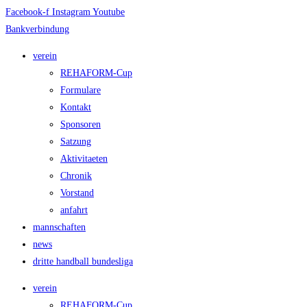
Facebook-f
Instagram
Youtube
Bankverbindung
verein
REHAFORM-Cup
Formulare
Kontakt
Sponsoren
Satzung
Aktivitaeten
Chronik
Vorstand
anfahrt
mannschaften
news
dritte handball bundesliga
verein
REHAFORM-Cup