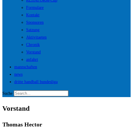
REHAFORM-Cup
Formulare
Kontakt
Sponsoren
Satzung
Aktivitaeten
Chronik
Vorstand
anfahrt
mannschaften
news
dritte handball bundesliga
Suche
Vorstand
Thomas Hector