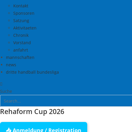
Kontakt
Sponsoren
Satzung
Aktivitaeten
Chronik
Vorstand
anfahrt
mannschaften
news
dritte handball bundesliga
Suche
Rehaform Cup 2026
📥 Anmeldung / Registration