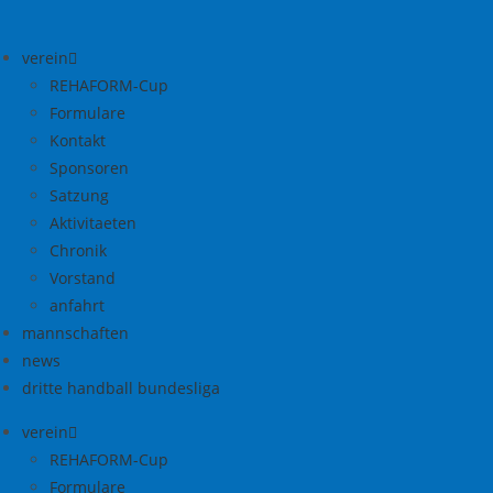
Zum
Inhalt
verein
springen
REHAFORM-Cup
Formulare
Kontakt
Sponsoren
Satzung
Aktivitaeten
Chronik
Vorstand
anfahrt
mannschaften
news
dritte handball bundesliga
verein
REHAFORM-Cup
Formulare