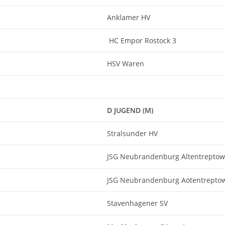
Anklamer HV
HC Empor Rostock 3
HSV Waren
D JUGEND (M)
Stralsunder HV
JSG Neubrandenburg Altentreptow
JSG Neubrandenburg Aötentrepto
Stavenhagener SV