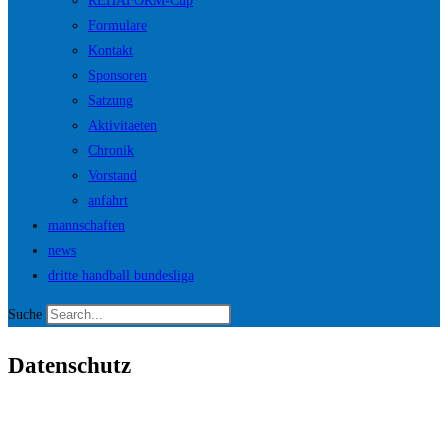
REHAFORM-Cup
Formulare
Kontakt
Sponsoren
Satzung
Aktivitaeten
Chronik
Vorstand
anfahrt
mannschaften
news
dritte handball bundesliga
Suche
Datenschutz