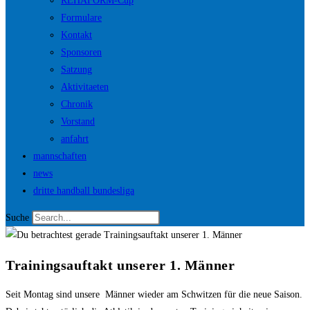
REHAFORM-Cup
Formulare
Kontakt
Sponsoren
Satzung
Aktivitaeten
Chronik
Vorstand
anfahrt
mannschaften
news
dritte handball bundesliga
Suche
Trainingsauftakt unserer 1. Männer
Seit Montag sind unsere Männer wieder am Schwitzen für die neue Saison.