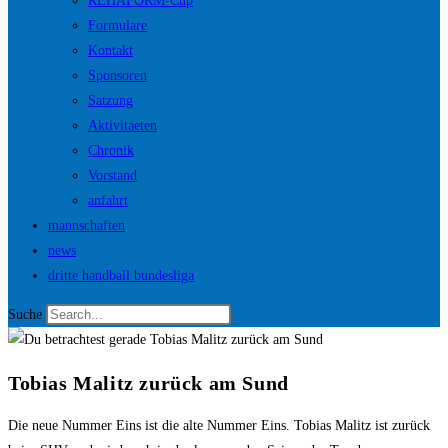
REHAFORM-Cup
Formulare
Kontakt
Sponsoren
Satzung
Aktivitaeten
Chronik
Vorstand
anfahrt
mannschaften
news
dritte handball bundesliga
Suche
Tobias Malitz zurück am Sund
Die neue Nummer Eins ist die alte Nummer Eins. Tobias Malitz ist zurück