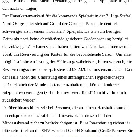
gegen Eintracht Hildesheim. (Bekanntgabe des genauen Spielplans folgt in
den nächsten Tagen)
Der Dauerkartenverkauf für die kommende Spielzeit in der 3. Liga Staffel
Nord-Ost gestaltet sich auf Grund der Corona – Pandemie deutlich
schwieriger als in einem „normalen“ Spieljahr. Da wir zum heutigen
Zeitpunkt noch keine abschließende gesicherte Größenordnung bezüglich
der zulässigen Zuschauerzahlen haben, bitten wir Dauerkarteninteressenten
vorab um Reservierung der Karten für die bevorstehende Saison. Um eine
möglichst hohe Auslastung der Halle zu gewährleisten, bitten wir euch, die
Reservierungswünsche bis spätestens 20.09.2020 bei uns einzureichen. Da in
der Halle neben der Umsetzung eines umfangreichen Hygienekonzepts
natürlich auch der Mindestabstand einzuhalten ist, können konkrete
Sitzplatzreservierungen (z. B. „Ich reserviere B250“ ) nicht verbindlich
zugesichert werden!
Darüber hinaus bitten wir bei Personen, die aus einem Haushalt kommen
um entsprechenden zusätzlichen Hinweis, da in diesem Fall der
Mindestabstand nicht zu berücksichtigen ist. Eure Reservierung richtet ihr
bitte schriftlich an die SHV Handball GmbH Stralsund (Große Parower Str.