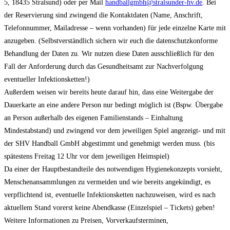
5, 18435 Stralsund) oder per Mail
handballgmbh@stralsunder-hv.de
. Bei
der Reservierung sind zwingend die Kontaktdaten (Name, Anschrift,
Telefonnummer, Mailadresse – wenn vorhanden) für jede einzelne Karte mit
anzugeben. (Selbstverständlich sichern wir euch die datenschutzkonforme
Behandlung der Daten zu. Wir nutzen diese Daten ausschließlich für den
Fall der Anforderung durch das Gesundheitsamt zur Nachverfolgung
eventueller Infektionsketten!)
Außerdem weisen wir bereits heute darauf hin, dass eine Weitergabe der
Dauerkarte an eine andere Person nur bedingt möglich ist (Bspw. Übergabe
an Person außerhalb des eigenen Familienstands – Einhaltung
Mindestabstand) und zwingend vor dem jeweiligen Spiel angezeigt- und mit
der SHV Handball GmbH abgestimmt und genehmigt werden muss. (bis
spätestens Freitag 12 Uhr vor dem jeweiligen Heimspiel)
Da einer der Hauptbestandteile des notwendigen Hygienekonzepts vorsieht,
Menschenansammlungen zu vermeiden und wie bereits angekündigt, es
verpflichtend ist, eventuelle Infektionsketten nachzuweisen, wird es nach
aktuellem Stand vorerst keine Abendkasse (Einzelspiel – Tickets) geben!
Weitere Informationen zu Preisen, Vorverkaufsterminen,