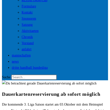
REHAFORM-Cup
Formulare
Kontakt
Sponsoren
Satzung
Aktivitaeten
Chronik
Vorstand
anfahrt
mannschaften
news
dritte handball bundesliga
Suche
Dauerkartenreservierung ab sofort möglich
Die kommende 3. Liga Saison startet am 03.Oktober mit dem Heimspiel