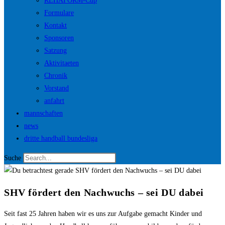
REHAFORM-Cup
Formulare
Kontakt
Sponsoren
Satzung
Aktivitaeten
Chronik
Vorstand
anfahrt
mannschaften
news
dritte handball bundesliga
Suche
SHV fördert den Nachwuchs – sei DU dabei
Seit fast 25 Jahren haben wir es uns zur Aufgabe gemacht Kinder und