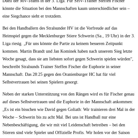
Duell der MV-Teams in der 3. Liga. Für SHV-Trainer Steffen Fischer
könnte die Situation bei den Mannschaften kaum unterschiedlicher sein –
eine Siegchance sieht er trotzdem.
Bei den Handballern des Stralsunder HV ist die Vorfreude auf das
Heimspiel gegen die Mecklenburger Stiere Schwerin (Sa., 19 Uhr) in der 3.
Liga riesig. „Für uns könnte die Partie zu keinem besseren Zeitpunkt
kommen. Martin Brandt und Jan Kominek haben nach unserem Sieg letzte
Woche gesagt, dass sie am liebsten sofort gegen Schwerin spielen würden“,
beschreibt Stralsunds Trainer Steffen Fischer die Euphorie in seiner
Mannschaft. Das 28:25 gegen den Oranienburger HC hat für viel
Selbstvertrauen bei seinen Spielern gesorgt.
Neben der starken Unterstützung von den Rängen wird es für Fischer genau
auf dieses Selbstvertrauen und die Euphorie in der Mannschaft ankommen:
„Es ist ein bisschen wie David gegen Goliath: Wir trainieren drei Mal in der
Woche – Schwerin bis zu acht Mal. Bei uns ist Handball nur eine
Nebenbeschäftigung, die wir mit viel Leidenschaft betreiben – bei den
Stieren sind viele Spieler und Offizielle Profis. Wir holen vor der Saison