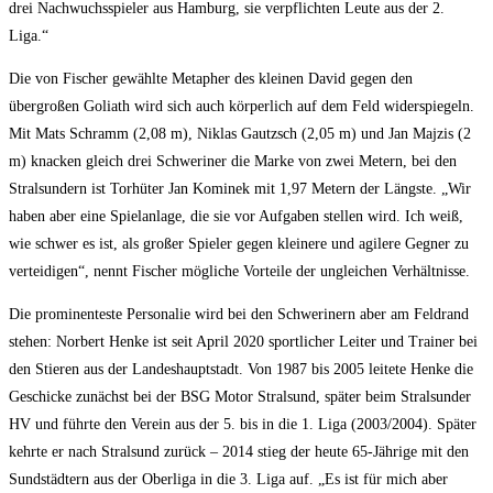
drei Nachwuchsspieler aus Hamburg, sie verpflichten Leute aus der 2.
Liga.“
Die von Fischer gewählte Metapher des kleinen David gegen den
übergroßen Goliath wird sich auch körperlich auf dem Feld widerspiegeln.
Mit Mats Schramm (2,08 m), Niklas Gautzsch (2,05 m) und Jan Majzis (2
m) knacken gleich drei Schweriner die Marke von zwei Metern, bei den
Stralsundern ist Torhüter Jan Kominek mit 1,97 Metern der Längste. „Wir
haben aber eine Spielanlage, die sie vor Aufgaben stellen wird. Ich weiß,
wie schwer es ist, als großer Spieler gegen kleinere und agilere Gegner zu
verteidigen“, nennt Fischer mögliche Vorteile der ungleichen Verhältnisse.
Die prominenteste Personalie wird bei den Schwerinern aber am Feldrand
stehen: Norbert Henke ist seit April 2020 sportlicher Leiter und Trainer bei
den Stieren aus der Landeshauptstadt. Von 1987 bis 2005 leitete Henke die
Geschicke zunächst bei der BSG Motor Stralsund, später beim Stralsunder
HV und führte den Verein aus der 5. bis in die 1. Liga (2003/2004). Später
kehrte er nach Stralsund zurück – 2014 stieg der heute 65-Jährige mit den
Sundstädtern aus der Oberliga in die 3. Liga auf. „Es ist für mich aber