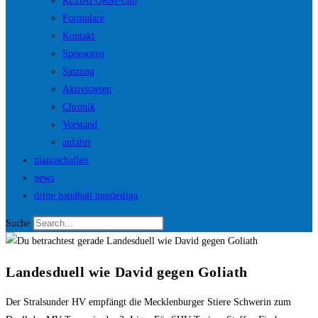
REHAFORM-Cup
Formulare
Kontakt
Sponsoren
Satzung
Aktivitaeten
Chronik
Vorstand
anfahrt
mannschaften
news
dritte handball bundesliga
Suche
Landesduell wie David gegen Goliath
Der Stralsunder HV empfängt die Mecklenburger Stiere Schwerin zum