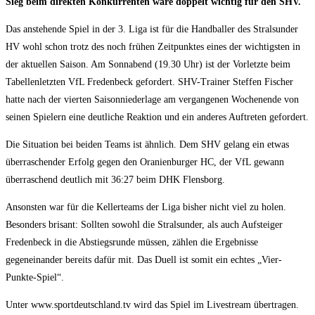
Sieg beim direkten Konkurrenten wäre doppelt wichtig für den SHV.
Das anstehende Spiel in der 3. Liga ist für die Handballer des Stralsunder
HV wohl schon trotz des noch frühen Zeitpunktes eines der wichtigsten in
der aktuellen Saison. Am Sonnabend (19.30 Uhr) ist der Vorletzte beim
Tabellenletzten VfL Fredenbeck gefordert. SHV-Trainer Steffen Fischer
hatte nach der vierten Saisonniederlage am vergangenen Wochenende von
seinen Spielern eine deutliche Reaktion und ein anderes Auftreten gefordert.
Die Situation bei beiden Teams ist ähnlich. Dem SHV gelang ein etwas
überraschender Erfolg gegen den Oranienburger HC, der VfL gewann
überraschend deutlich mit 36:27 beim DHK Flensborg.
Ansonsten war für die Kellerteams der Liga bisher nicht viel zu holen.
Besonders brisant: Sollten sowohl die Stralsunder, als auch Aufsteiger
Fredenbeck in die Abstiegsrunde müssen, zählen die Ergebnisse
gegeneinander bereits dafür mit. Das Duell ist somit ein echtes „Vier-
Punkte-Spiel“.
Unter www.sportdeutschland.tv wird das Spiel im Livestream übertragen.