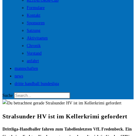
REHAFORM-Cup
Formulare
Kontakt
Sponsoren
Satzung
Aktivitaeten
Chronik
Vorstand
anfahrt
mannschaften
news
dritte handball bundesliga
Suche
Stralsunder HV ist im Kellerkrimi gefordert
Drittliga-Handballer fahren zum Tabellenletzten VfL Fredenbeck. Ein