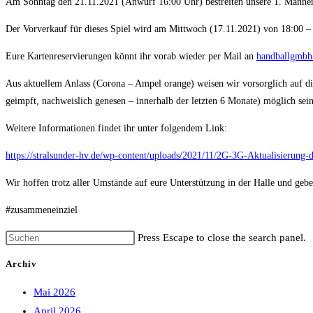
Am Sonntag den 21.11.2021 (Anwurf 16:00 Uhr) bestreiten unsere 1. Männer 
Der Vorverkauf für dieses Spiel wird am Mittwoch (17.11.2021) von 18:00 – 
Eure Kartenreservierungen könnt ihr vorab wieder per Mail an
handballgmbh
Aus aktuellem Anlass (Corona – Ampel orange) weisen wir vorsorglich auf d
geimpft, nachweislich genesen – innerhalb der letzten 6 Monate) möglich sein.
Weitere Informationen findet ihr unter folgendem Link:
https://stralsunder-hv.de/wp-content/uploads/2021/11/2G-3G-Aktualisierung
Wir hoffen trotz aller Umstände auf eure Unterstützung in der Halle und geb
#zusammeneinziel
Press Escape to close the search panel.
Archiv
Mai 2026
April 2026