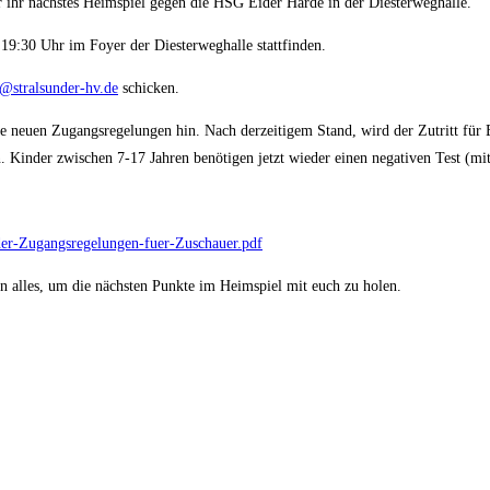
ihr nächstes Heimspiel gegen die HSG Eider Harde in der Diesterweghalle.
19:30 Uhr im Foyer der Diesterweghalle stattfinden.
@stralsunder-hv.de
schicken.
ie neuen Zugangsregelungen hin. Nach derzeitigem Stand, wird der Zutritt fü
 Kinder zwischen 7-17 Jahren benötigen jetzt wieder einen negativen Test (mit o
-der-Zugangsregelungen-fuer-Zuschauer.pdf
en alles, um die nächsten Punkte im Heimspiel mit euch zu holen.