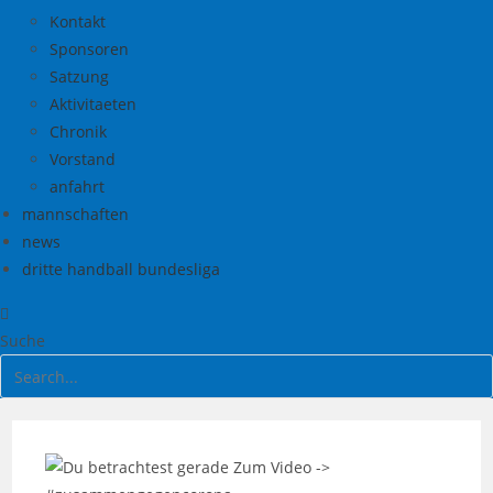
Kontakt
Sponsoren
Satzung
Aktivitaeten
Chronik
Vorstand
anfahrt
mannschaften
news
dritte handball bundesliga
Suche