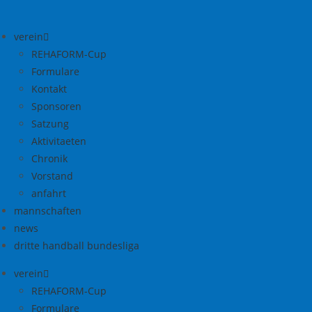
Zum
Inhalt
verein
springen
REHAFORM-Cup
Formulare
Kontakt
Sponsoren
Satzung
Aktivitaeten
Chronik
Vorstand
anfahrt
mannschaften
news
dritte handball bundesliga
verein
REHAFORM-Cup
Formulare