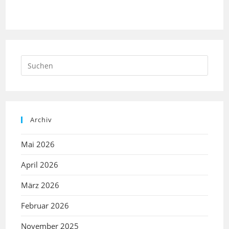
Press
Escap
to
close
the
Archiv
searc
panel.
Mai 2026
April 2026
März 2026
Februar 2026
November 2025