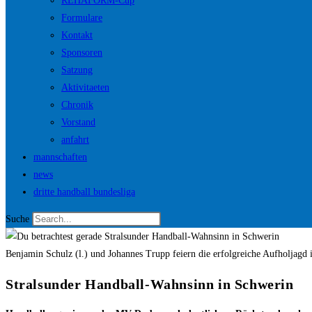
REHAFORM-Cup
Formulare
Kontakt
Sponsoren
Satzung
Aktivitaeten
Chronik
Vorstand
anfahrt
mannschaften
news
dritte handball bundesliga
Suche
Benjamin Schulz (l.) und Johannes Trupp feiern die erfolgreiche Aufhol
Stralsunder Handball-Wahnsinn in Schwerin