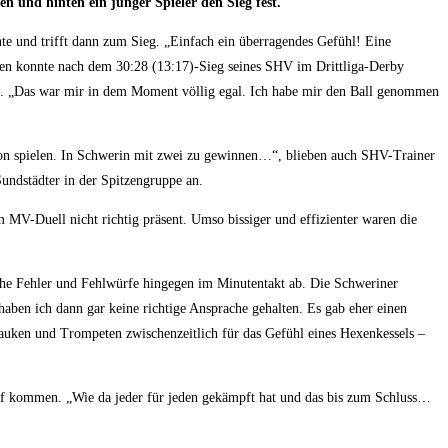
und hinten ein junger Spieler den Sieg fest.
te und trifft dann zum Sieg. „Einfach ein überragendes Gefühl! Eine
ußen konnte nach dem 30:28 (13:17)-Sieg seines SHV im Drittliga-Derby
fen. „Das war mir in dem Moment völlig egal. Ich habe mir den Ball genommen
aison spielen. In Schwerin mit zwei zu gewinnen…“, blieben auch SHV-Trainer
undstädter in der Spitzengruppe an.
m MV-Duell nicht richtig präsent. Umso bissiger und effizienter waren die
ische Fehler und Fehlwürfe hingegen im Minutentakt ab. Die Schweriner
 haben ich dann gar keine richtige Ansprache gehalten. Es gab eher einen
auken und Trompeten zwischenzeitlich für das Gefühl eines Hexenkessels –
rf kommen. „Wie da jeder für jeden gekämpft hat und das bis zum Schluss…