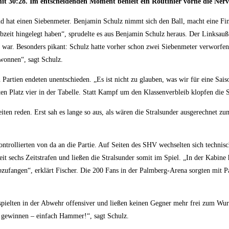
30:28. Im entscheidenden Moment behielt ein Routinier vorne die Nerven 
 hat einen Siebenmeter. Benjamin Schulz nimmt sich den Ball, macht eine Fin
albzeit hingelegt haben“, sprudelte es aus Benjamin Schulz heraus. Der Linksa
rt war. Besonders pikant: Schulz hatte vorher schon zwei Siebenmeter verwor
wonnen“, sagt Schulz.
n Partien endeten unentschieden. „Es ist nicht zu glauben, was wir für eine S
 Platz vier in der Tabelle. Statt Kampf um den Klassenverbleib klopfen die S
en reden. Erst sah es lange so aus, als wären die Stralsunder ausgerechnet zu
ontrollierten von da an die Partie. Auf Seiten des SHV wechselten sich techn
eit sechs Zeitstrafen und ließen die Stralsunder somit im Spiel. „In der Kabine
ufangen“, erklärt Fischer. Die 200 Fans in der Palmberg-Arena sorgten mit P
pielten in der Abwehr offensiver und ließen keinen Gegner mehr frei zum Wu
zu gewinnen – einfach Hammer!“, sagt Schulz.