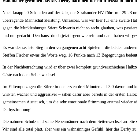
Handballer gewinnen das MV-Derby nach deutlichem Rückstand noch mit 
Noch knapp 20 Sekunden auf der Uhr, der Stralsunder HV führt mit 29:28 und
überragende Mannschaftsleistung. Unfassbar, was wir hier für eine zweite H
gegen die Mecklenburger Stiere Schwerin nicht so recht glauben, was passie
und nur gedacht: Den haust du da jetzt irgendwie rein und dann haben wir ge
Es war der sechste Sieg in den vergangenen acht Spielen – die beiden andere
Steffen Fischer etwas die Worte weg. 16 Punkte nach 13 Begegnungen bedeuten
In der Nachbetrachtung wird er über zwei komplett grundverschiedene Halbzeit
Gäste nach dem Seitenwechsel.
Im Eiltempo zogen die Stiere in den ersten drei Minuten auf 3:0 davon und k
wirkten wacher und aggressiver – sahen dafür aber bereits in der ersten Halbz
gemeinsamen Austausch, um die sehr emotionale Stimmung erstmal wieder abz
Derbystimmung!
Die nahmen Schulz und seine Nebenmänner nach dem Seitenwechsel an: Sie s
Wir sind alle total platt, aber was ein wahnsinniges Gefühl, hier das Derby 