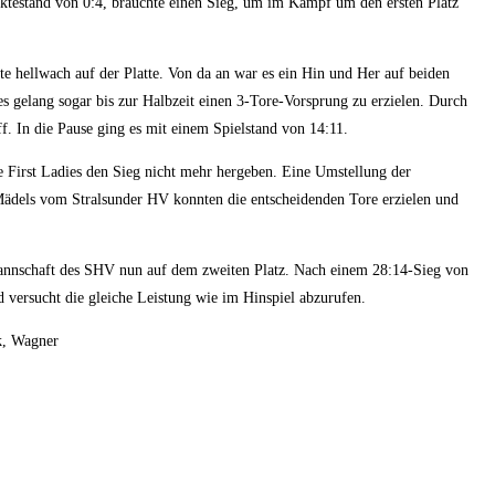
nktestand von 0:4, brauchte einen Sieg, um im Kampf um den ersten Platz
ute hellwach auf der Platte. Von da an war es ein Hin und Her auf beiden
es gelang sogar bis zur Halbzeit einen 3-Tore-Vorsprung zu erzielen. Durch
f. In die Pause ging es mit einem Spielstand von 14:11.
ie First Ladies den Sieg nicht mehr hergeben. Eine Umstellung der
Mädels vom Stralsunder HV konnten die entscheidenden Tore erzielen und
nmannschaft des SHV nun auf dem zweiten Platz. Nach einem 28:14-Sieg von
versucht die gleiche Leistung wie im Hinspiel abzurufen.
k, Wagner