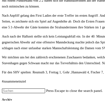
Mit einem Punktestand von 2:2 haben sich die Handballerinnen aus der Hanse
noch mitmischen zu können.
Nach Anpfiff gelang den First Ladies der erste Treffer im ersten Angriff. An
Seiten, es zeichnete sich ein Spiel auf Augenhöhe ab. Doch die Ersten Frauen
eine 5:1-Abwehr der Gäste konnten die Stralsunderinnen ihre Stärken im 1 geg
Auch nach der Halbzeit stellte sich kein Leistungsabfall ein. In der 40. Min
gegnerischen Abwehr auf eine offensive Manndeckung machte jedoch das Spie
schlagen nach einer unfassbar starken Mannschaftsleistung die Damen vom
Wir möchten uns bei den zahlreich erschienenen Zuschauern bedanken, welche
Stavenhagen gegen Schwaan macht nur das Torverhältnis den Unterschied. Nä
Für den SHV spielten: Reumuth 3, Freitag 1, Gohr ,Hannawald 4, Fischer 7
#zusammeneinziel
Press Escape to close the search panel.
Archiv