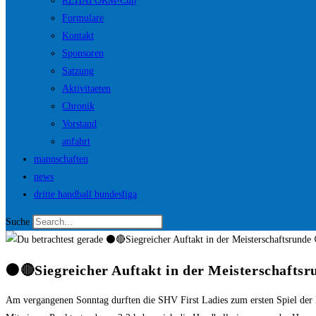
REHAFORM-Cup
Formulare
Kontakt
Sponsoren
Satzung
Aktivitaeten
Chronik
Vorstand
anfahrt
mannschaften
news
dritte handball bundesliga
Suche
⚫️🔴Siegreicher Auftakt in der Meisterschaftsr
Am vergangenen Sonntag durften die SHV First Ladies zum ersten Spiel der 