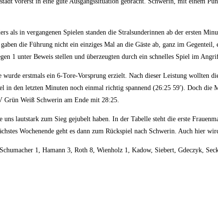
stadt vorerst in eine gute Ausgangssituation gebracht. Schwerin, mit einem Pu
ders als in vergangenen Spielen standen die Stralsunderinnen ab der ersten Min
 gaben die Führung nicht ein einziges Mal an die Gäste ab, ganz im Gegenteil, 
en 1 unter Beweis stellen und überzeugten durch ein schnelles Spiel im Angrif
ute wurde erstmals ein 6-Tore-Vorsprung erzielt. Nach dieser Leistung wollten d
l in den letzten Minuten noch einmal richtig spannend (26:25 59′). Doch die 
 SV Grün Weiß Schwerin am Ende mit 28:25.
 uns lautstark zum Sieg gejubelt haben. In der Tabelle steht die erste Fraue
chstes Wochenende geht es dann zum Rückspiel nach Schwerin. Auch hier wird 
, Schumacher 1, Hamann 3, Roth 8, Wienholz 1, Kadow, Siebert, Gdeczyk, Sec