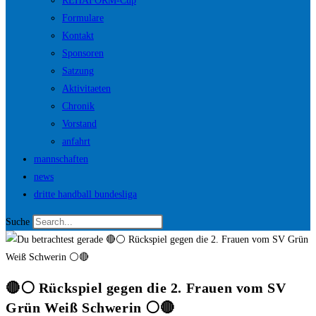
REHAFORM-Cup
Formulare
Kontakt
Sponsoren
Satzung
Aktivitaeten
Chronik
Vorstand
anfahrt
mannschaften
news
dritte handball bundesliga
Suche
🔴⚪️ Rückspiel gegen die 2. Frauen vom SV
Grün Weiß Schwerin ⚪️🔴