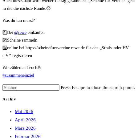
Auch dieses Jahr wird wieder fleißig gesammelt. „Scheine für Vereine“ geht
in die die nächste Runde.😯
Was du tun musst?
1️⃣Bei
@rewe
einkaufen
2️⃣Scheine sammeln
3️⃣online bei https://scheinefuervereine.rewe.de für den „Stralsunder HV
e.V.“ registrieren
Wir zählen auf euch💪
#zusammeneinziel
Press Escape to close the search panel.
Archiv
Mai 2026
April 2026
März 2026
Februar 2026