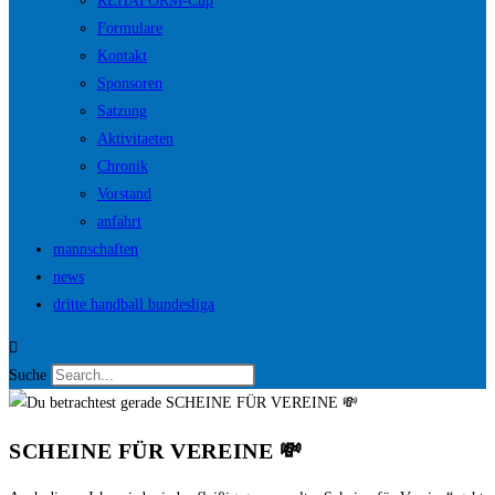
REHAFORM-Cup
Formulare
Kontakt
Sponsoren
Satzung
Aktivitaeten
Chronik
Vorstand
anfahrt
mannschaften
news
dritte handball bundesliga
Suche
SCHEINE FÜR VEREINE 💸