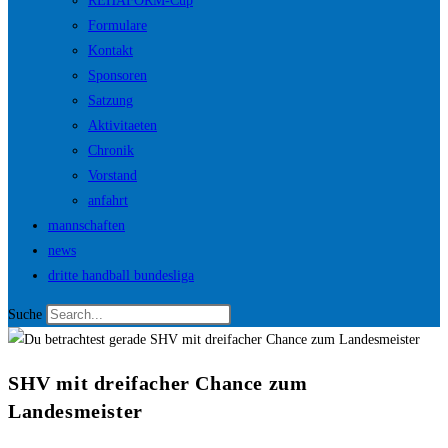
REHAFORM-Cup
Formulare
Kontakt
Sponsoren
Satzung
Aktivitaeten
Chronik
Vorstand
anfahrt
mannschaften
news
dritte handball bundesliga
Suche
SHV mit dreifacher Chance zum
Landesmeister