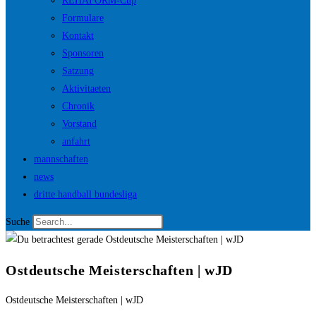
REHAFORM-Cup
Formulare
Kontakt
Sponsoren
Satzung
Aktivitaeten
Chronik
Vorstand
anfahrt
mannschaften
news
dritte handball bundesliga
Suche
Ostdeutsche Meisterschaften | wJD
Ostdeutsche Meisterschaften | wJD