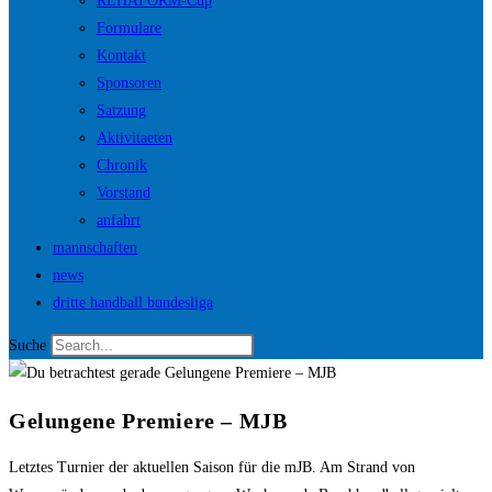
REHAFORM-Cup
Formulare
Kontakt
Sponsoren
Satzung
Aktivitaeten
Chronik
Vorstand
anfahrt
mannschaften
news
dritte handball bundesliga
Suche
Gelungene Premiere – MJB
Letztes Turnier der aktuellen Saison für die mJB. Am Strand von