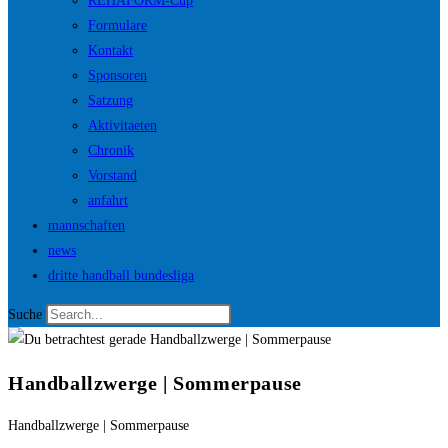
REHAFORM-Cup
Formulare
Kontakt
Sponsoren
Satzung
Aktivitaeten
Chronik
Vorstand
anfahrt
mannschaften
news
dritte handball bundesliga
Suche
Handballzwerge | Sommerpause
Handballzwerge | Sommerpause