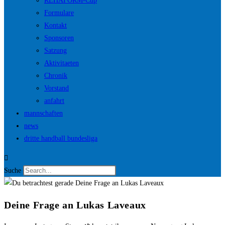
REHAFORM-Cup
Formulare
Kontakt
Sponsoren
Satzung
Aktivitaeten
Chronik
Vorstand
anfahrt
mannschaften
news
dritte handball bundesliga
Suche
Deine Frage an Lukas Laveaux