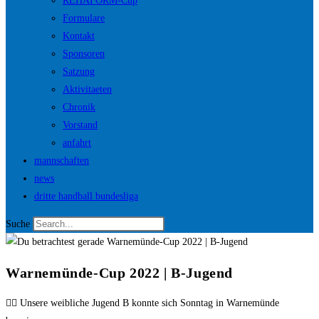
REHAFORM-Cup
Formulare
Kontakt
Sponsoren
Satzung
Aktivitaeten
Chronik
Vorstand
anfahrt
mannschaften
news
dritte handball bundesliga
Suche
Warnemünde-Cup 2022 | B-Jugend
👱‍♀️ Unsere weibliche Jugend B konnte sich Sonntag in Warnemünde