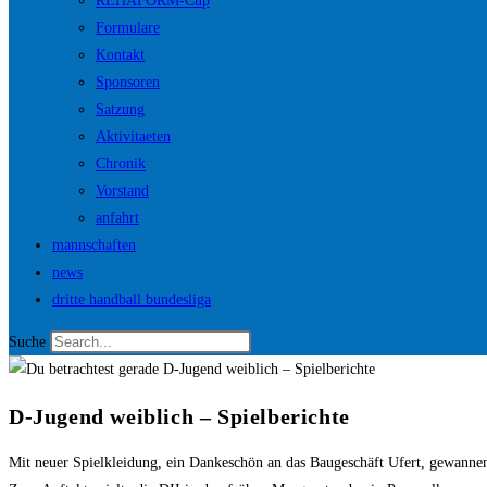
REHAFORM-Cup
Formulare
Kontakt
Sponsoren
Satzung
Aktivitaeten
Chronik
Vorstand
anfahrt
mannschaften
news
dritte handball bundesliga
Suche
D-Jugend weiblich – Spielberichte
Mit neuer Spielkleidung, ein Dankeschön an das Baugeschäft Ufert, gewanne