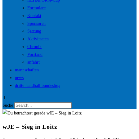
REHAFORM-Cup
Formulare
Kontakt
Sponsoren
Satzung
Aktivitaeten
Chronik
Vorstand
anfahrt
mannschaften
news
dritte handball bundesliga
Suche
wJE – Sieg in Loitz