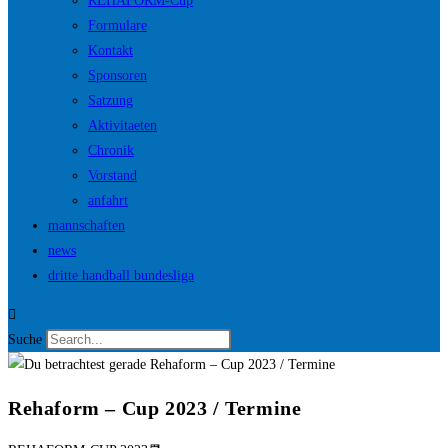
REHAFORM-Cup
Formulare
Kontakt
Sponsoren
Satzung
Aktivitaeten
Chronik
Vorstand
anfahrt
mannschaften
news
dritte handball bundesliga
Suche
Rehaform – Cup 2023 / Termine