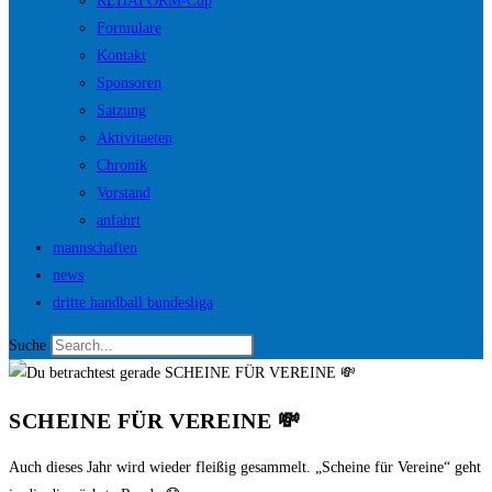
REHAFORM-Cup
Formulare
Kontakt
Sponsoren
Satzung
Aktivitaeten
Chronik
Vorstand
anfahrt
mannschaften
news
dritte handball bundesliga
Suche
SCHEINE FÜR VEREINE 💸
Auch dieses Jahr wird wieder fleißig gesammelt. „Scheine für Vereine“ geht