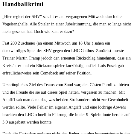
Handballkrimi
„Hier regiert der SHV“ schallt es am vergangenen Mittwoch durch die
Vogelsanghalle. Alle Spieler in einer Jubelstimmung, die man so lange nicht
mehr gesehen hat. Doch wie kam es dazu?
Fast 200 Zuschauer (an einem Mittwoch um 18 Uhr!) sahen ein
denkwürdiges Spiel des SHV gegen den LHC Cottbus. Zunächst musste
Trainer Martin Tramp jedoch den erneuten Rückschlag hinnehmen, dass ein
Kreisläufer und ein Rückraumspieler kurzfristig ausfiel. Luis Pusch gab
erfreulicherweise sein Comeback auf seiner Position.
Ursprüngliches Ziel des Teams vom Sund war, den Gästen Paroli zu bieten
und die Freude die sie auf dieses Spiel hatten, vergessen zu machen. Mit
Anpfiff sah man dann das, was bei den Stralsundern nicht zur Gewohnheit
werden sollte. Viele Fehler im eigenen Angriff und eine löchrige Abwehr
brachten den LHC schnell in Führung, die in der 9. Spielminute bereits auf
3:9 ausgebaut werden konnte.
Doch die Gastgeber verloren nicht den Faden, wurden konzentrierter in der