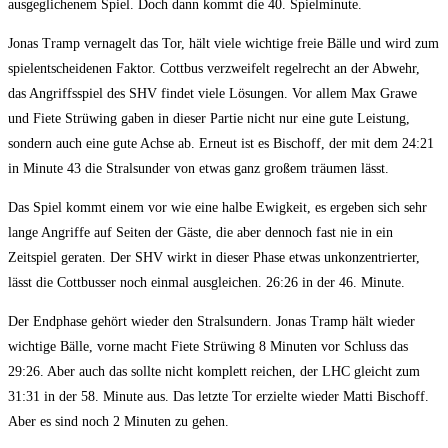
ausgeglichenem Spiel. Doch dann kommt die 40. Spielminute.
Jonas Tramp vernagelt das Tor, hält viele wichtige freie Bälle und wird zum
spielentscheidenen Faktor. Cottbus verzweifelt regelrecht an der Abwehr,
das Angriffsspiel des SHV findet viele Lösungen. Vor allem Max Grawe
und Fiete Strüwing gaben in dieser Partie nicht nur eine gute Leistung,
sondern auch eine gute Achse ab. Erneut ist es Bischoff, der mit dem 24:21
in Minute 43 die Stralsunder von etwas ganz großem träumen lässt.
Das Spiel kommt einem vor wie eine halbe Ewigkeit, es ergeben sich sehr
lange Angriffe auf Seiten der Gäste, die aber dennoch fast nie in ein
Zeitspiel geraten. Der SHV wirkt in dieser Phase etwas unkonzentrierter,
lässt die Cottbusser noch einmal ausgleichen. 26:26 in der 46. Minute.
Der Endphase gehört wieder den Stralsundern. Jonas Tramp hält wieder
wichtige Bälle, vorne macht Fiete Strüwing 8 Minuten vor Schluss das
29:26. Aber auch das sollte nicht komplett reichen, der LHC gleicht zum
31:31 in der 58. Minute aus. Das letzte Tor erzielte wieder Matti Bischoff.
Aber es sind noch 2 Minuten zu gehen.