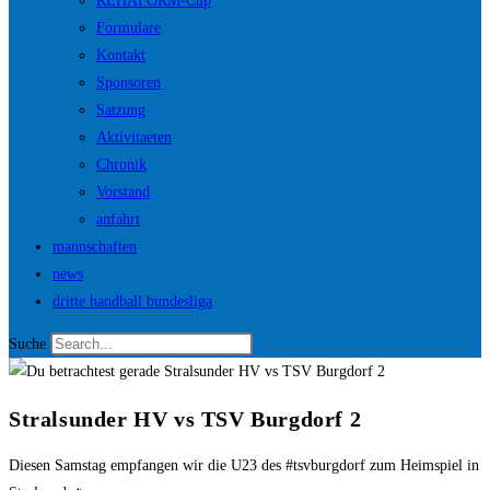
REHAFORM-Cup
Formulare
Kontakt
Sponsoren
Satzung
Aktivitaeten
Chronik
Vorstand
anfahrt
mannschaften
news
dritte handball bundesliga
Suche
Stralsunder HV vs TSV Burgdorf 2
Diesen Samstag empfangen wir die U23 des #tsvburgdorf zum Heimspiel in