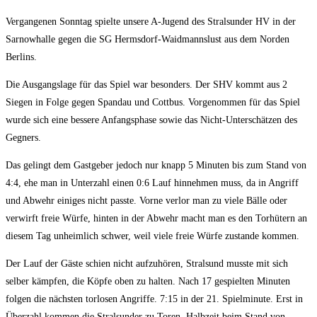
Vergangenen Sonntag spielte unsere A-Jugend des Stralsunder HV in der
Sarnowhalle gegen die SG Hermsdorf-Waidmannslust aus dem Norden
Berlins.
Die Ausgangslage für das Spiel war besonders. Der SHV kommt aus 2
Siegen in Folge gegen Spandau und Cottbus. Vorgenommen für das Spiel
wurde sich eine bessere Anfangsphase sowie das Nicht-Unterschätzen des
Gegners.
Das gelingt dem Gastgeber jedoch nur knapp 5 Minuten bis zum Stand von
4:4, ehe man in Unterzahl einen 0:6 Lauf hinnehmen muss, da in Angriff
und Abwehr einiges nicht passte. Vorne verlor man zu viele Bälle oder
verwirft freie Würfe, hinten in der Abwehr macht man es den Torhütern an
diesem Tag unheimlich schwer, weil viele freie Würfe zustande kommen.
Der Lauf der Gäste schien nicht aufzuhören, Stralsund musste mit sich
selber kämpfen, die Köpfe oben zu halten. Nach 17 gespielten Minuten
folgen die nächsten torlosen Angriffe. 7:15 in der 21. Spielminute. Erst in
Überzahl kommen die Stralsunder zu Toren. Halbzeit beim Stand von