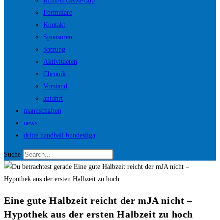
REHAFORM-Cup
Formulare
Kontakt
Sponsoren
Satzung
Aktivitaeten
Chronik
Vorstand
anfahrt
mannschaften
news
dritte handball bundesliga
Suche
Eine gute Halbzeit reicht der mJA nicht –
Hypothek aus der ersten Halbzeit zu hoch