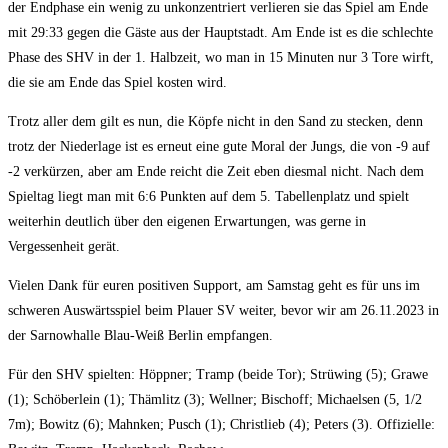
der Endphase ein wenig zu unkonzentriert verlieren sie das Spiel am Ende
mit 29:33 gegen die Gäste aus der Hauptstadt. Am Ende ist es die schlechte
Phase des SHV in der 1. Halbzeit, wo man in 15 Minuten nur 3 Tore wirft,
die sie am Ende das Spiel kosten wird.
Trotz aller dem gilt es nun, die Köpfe nicht in den Sand zu stecken, denn
trotz der Niederlage ist es erneut eine gute Moral der Jungs, die von -9 auf
-2 verkürzen, aber am Ende reicht die Zeit eben diesmal nicht. Nach dem
Spieltag liegt man mit 6:6 Punkten auf dem 5. Tabellenplatz und spielt
weiterhin deutlich über den eigenen Erwartungen, was gerne in
Vergessenheit gerät.
Vielen Dank für euren positiven Support, am Samstag geht es für uns im
schweren Auswärtsspiel beim Plauer SV weiter, bevor wir am 26.11.2023 in
der Sarnowhalle Blau-Weiß Berlin empfangen.
Für den SHV spielten: Höppner; Tramp (beide Tor); Strüwing (5); Grawe
(1); Schöberlein (1); Thämlitz (3); Wellner; Bischoff; Michaelsen (5, 1/2
7m); Bowitz (6); Mahnken; Pusch (1); Christlieb (4); Peters (3). Offizielle: