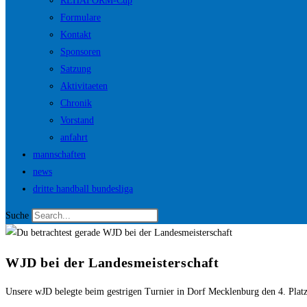
REHAFORM-Cup
Formulare
Kontakt
Sponsoren
Satzung
Aktivitaeten
Chronik
Vorstand
anfahrt
mannschaften
news
dritte handball bundesliga
Suche
WJD bei der Landesmeisterschaft
Unsere wJD belegte beim gestrigen Turnier in Dorf Mecklenburg den 4. Platz 