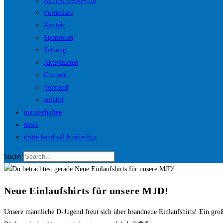
REHAFORM-Cup
Formulare
Kontakt
Sponsoren
Satzung
Aktivitaeten
Chronik
Vorstand
anfahrt
mannschaften
news
dritte handball bundesliga
Suche
Neue Einlaufshirts für unsere MJD!
Unsere männliche D-Jugend freut sich über brandneue Einlaufshirts! Ein gr