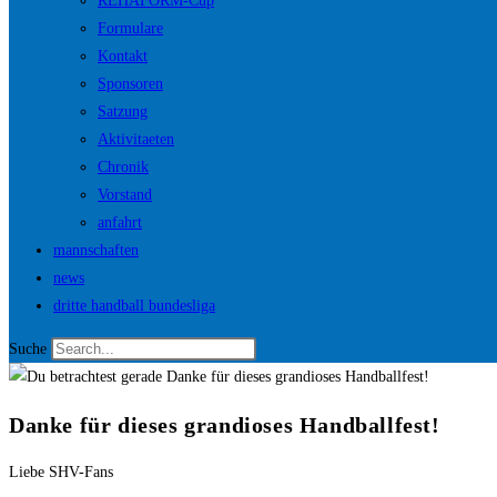
REHAFORM-Cup
Formulare
Kontakt
Sponsoren
Satzung
Aktivitaeten
Chronik
Vorstand
anfahrt
mannschaften
news
dritte handball bundesliga
Suche
Danke für dieses grandioses Handballfest!
Liebe SHV-Fans