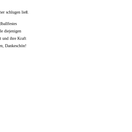
er schlugen ließ.
ballfestes
le diejenigen
t und ihre Kraft
en, Dankeschön!