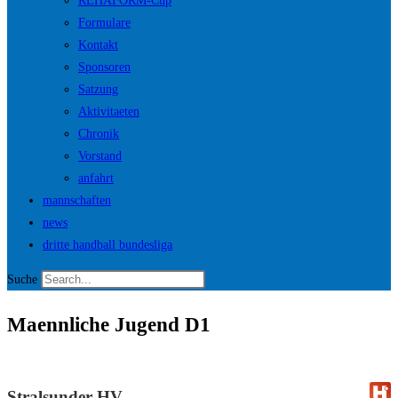
REHAFORM-Cup
Formulare
Kontakt
Sponsoren
Satzung
Aktivitaeten
Chronik
Vorstand
anfahrt
mannschaften
news
dritte handball bundesliga
Suche
Maennliche Jugend D1
Stralsunder HV