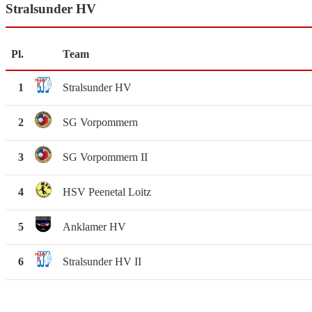
Stralsunder HV
Pl.
Team
1
Stralsunder HV
2
SG Vorpommern
3
SG Vorpommern II
4
HSV Peenetal Loitz
5
Anklamer HV
6
Stralsunder HV II