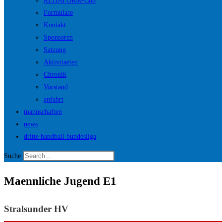
REHAFORM-Cup
Formulare
Kontakt
Sponsoren
Satzung
Aktivitaeten
Chronik
Vorstand
anfahrt
mannschaften
news
dritte handball bundesliga
Suche
Maennliche Jugend E1
Stralsunder HV