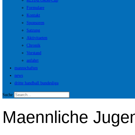
REHAFORM-Cup
Formulare
Kontakt
Sponsoren
Satzung
Aktivitaeten
Chronik
Vorstand
anfahrt
mannschaften
news
dritte handball bundesliga
Suche
Maennliche Juge