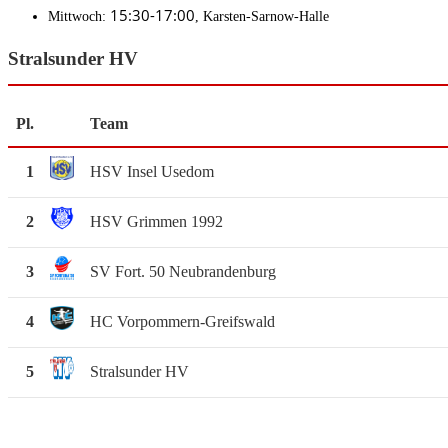
15:30-17:00
Mittwoch:
, Karsten-Sarnow-Halle
Stralsunder HV
Pl.
Team
1
HSV Insel Usedom
2
HSV Grimmen 1992
3
SV Fort. 50 Neubrandenburg
4
HC Vorpommern-Greifswald
5
Stralsunder HV