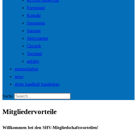
REHAFORM-Cup
Formulare
Kontakt
Sponsoren
Satzung
Aktivitaeten
Chronik
Vorstand
anfahrt
mannschaften
news
dritte handball bundesliga
Suche
Mitgliedervorteile
Willkommen bei den SHV-Mitgliedschaftsvorteilen!