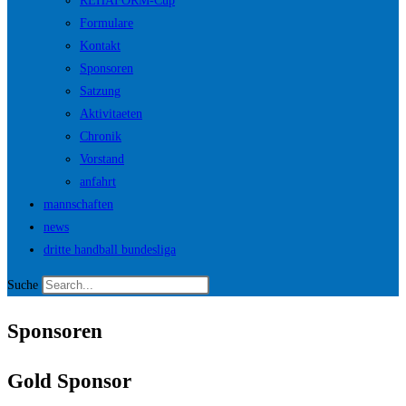
REHAFORM-Cup
Formulare
Kontakt
Sponsoren
Satzung
Aktivitaeten
Chronik
Vorstand
anfahrt
mannschaften
news
dritte handball bundesliga
Suche
Sponsoren
Gold Sponsor