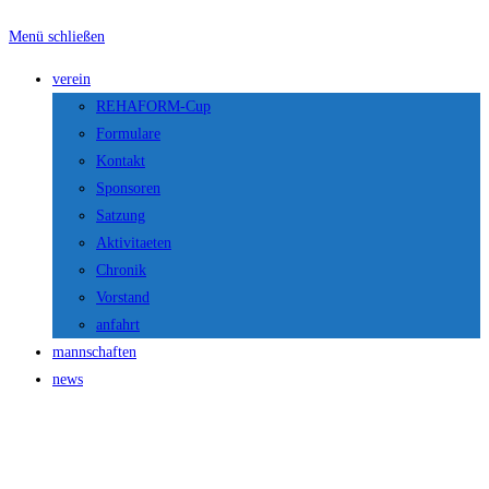
Menü schließen
verein
REHAFORM-Cup
Formulare
Kontakt
Sponsoren
Satzung
Aktivitaeten
Chronik
Vorstand
anfahrt
mannschaften
news
dritte handball bundesliga
Website-Suche umschalten
Diese Website durchsuchen