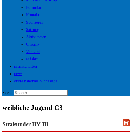
REHAFORM-Cup
Formulare
Kontakt
Sponsoren
Satzung
Aktivitaeten
Chronik
Vorstand
anfahrt
mannschaften
news
dritte handball bundesliga
Suche
weibliche Jugend C3
Stralsunder HV III