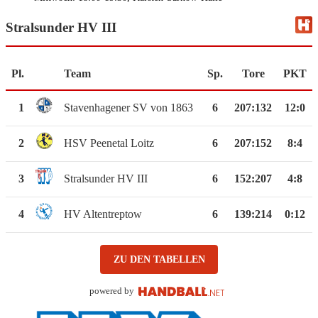
Stralsunder HV III
Pl.
Team
Sp.
Tore
PKT
1
Stavenhagener SV von 1863
6
207
:
132
12:0
2
HSV Peenetal Loitz
6
207
:
152
8:4
3
Stralsunder HV III
6
152
:
207
4:8
4
HV Altentreptow
6
139
:
214
0:12
ZU DEN TABELLEN
powered by