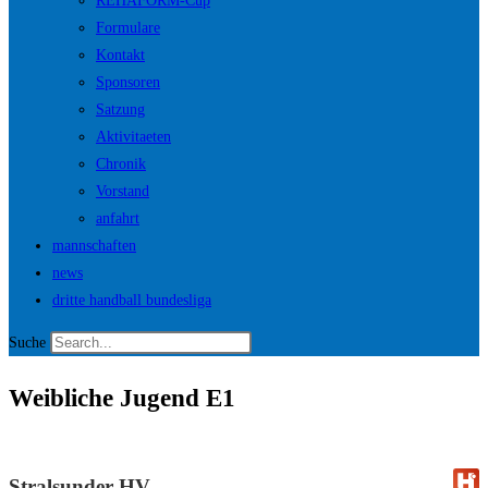
REHAFORM-Cup
Formulare
Kontakt
Sponsoren
Satzung
Aktivitaeten
Chronik
Vorstand
anfahrt
mannschaften
news
dritte handball bundesliga
Suche
Weibliche Jugend E1
Stralsunder HV