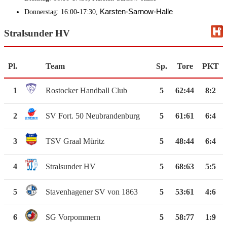
Karsten-Sarnow-Halle
Donnerstag: 16:00-17:30,
Stralsunder HV
Pl.
Team
Sp.
Tore
PKT
1
Rostocker Handball Club
5
62
:
44
8:2
2
SV Fort. 50 Neubrandenburg
5
61
:
61
6:4
3
TSV Graal Müritz
5
48
:
44
6:4
4
Stralsunder HV
5
68
:
63
5:5
5
Stavenhagener SV von 1863
5
53
:
61
4:6
6
SG Vorpommern
5
58
:
77
1:9