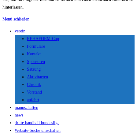
hinterlassen.
Menü schließen
verein
REHAFORM-Cup
Formulare
Kontakt
Sponsoren
Satzung
Aktivitaeten
Chronik
Vorstand
anfahrt
mannschaften
news
dritte handball bundesliga
Website-Suche umschalten