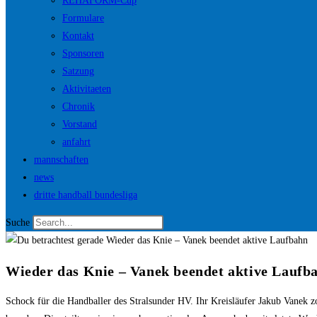
REHAFORM-Cup
Formulare
Kontakt
Sponsoren
Satzung
Aktivitaeten
Chronik
Vorstand
anfahrt
mannschaften
news
dritte handball bundesliga
Suche
Wieder das Knie – Vanek beendet aktive Laufb
Schock für die Handballer des Stralsunder HV. Ihr Kreisläufer Jakub Vanek z