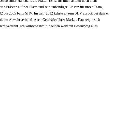
Stralsunder Handballs die Platte.“Es ist für mich aktuell noch nicht
ine Präsenz auf der Platte und sein unbändiger Einsatz für unser Team,
2002 bis 2005 beim SHV. Im Jahr 2012 kehrte er zum SHV zurück,bei dem er
Säule im Abwehrverbund. Auch Geschäftsführer Markus Dau zeigte sich
 nicht verdient. Ich wünsche ihm für seinen weiteren Lebensweg alles