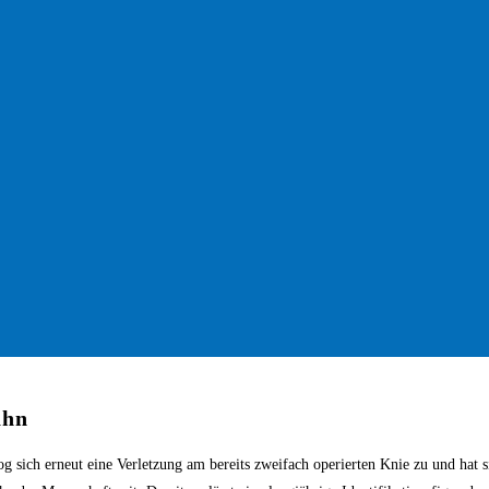
ahn
og sich erneut eine Verletzung am bereits zweifach operierten Knie zu und hat