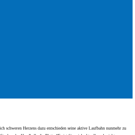
 sich schweren Herzens dazu entschieden seine aktive Laufbahn nunmehr zu