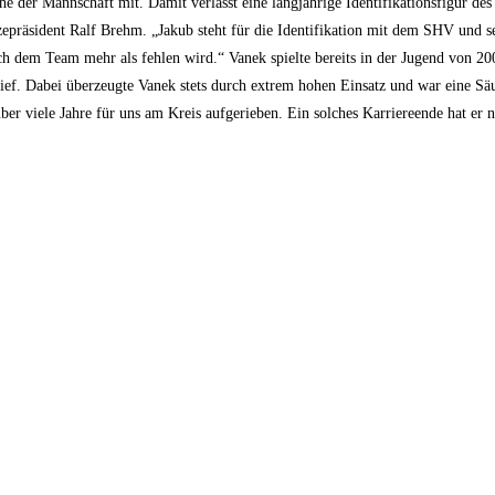
he der Mannschaft mit. Damit verlässt eine langjährige Identifikationsfigur des 
zepräsident Ralf Brehm. „Jakub steht für die Identifikation mit dem SHV und se
h dem Team mehr als fehlen wird.“ Vanek spielte bereits in der Jugend von 
lief. Dabei überzeugte Vanek stets durch extrem hohen Einsatz und war eine 
h über viele Jahre für uns am Kreis aufgerieben. Ein solches Karriereende hat er