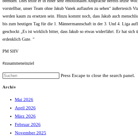
beenden. Dies teilte er in einer sehr emotionalen Ansprache bereits letzte Woc
vorstellbar, unser Team ohne Jakub Vanek auflaufen zu sehen“ äußertesich Vi
werden kaum zu ersetzen sein. Hinzu kommt noch, dass Jakub auch menschlic
bis zum heutigen Tag für die 1. Männermannschaft in der 3. Und 4. Liga auf
geschockt „Es ist wirklich bitter, dass Jakub so etwas widerfährt. Er hat sic
erdenklich Gute. “
PM SHV
#zusammeneinziel
Press Escape to close the search panel.
Archiv
Mai 2026
April 2026
März 2026
Februar 2026
November 2025