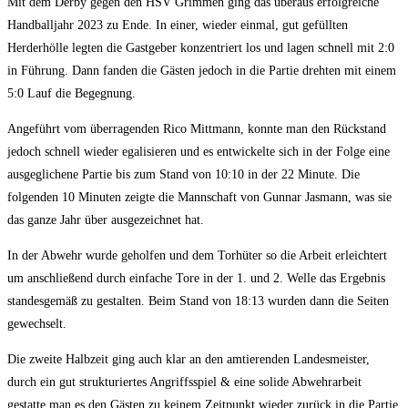
Mit dem Derby gegen den HSV Grimmen ging das überaus erfolgreiche
Handballjahr 2023 zu Ende. In einer, wieder einmal, gut gefüllten
Herderhölle legten die Gastgeber konzentriert los und lagen schnell mit 2:0
in Führung. Dann fanden die Gästen jedoch in die Partie drehten mit einem
5:0 Lauf die Begegnung.
Angeführt vom überragenden Rico Mittmann, konnte man den Rückstand
jedoch schnell wieder egalisieren und es entwickelte sich in der Folge eine
ausgeglichene Partie bis zum Stand von 10:10 in der 22 Minute. Die
folgenden 10 Minuten zeigte die Mannschaft von Gunnar Jasmann, was sie
das ganze Jahr über ausgezeichnet hat.
In der Abwehr wurde geholfen und dem Torhüter so die Arbeit erleichtert
um anschließend durch einfache Tore in der 1. und 2. Welle das Ergebnis
standesgemäß zu gestalten. Beim Stand von 18:13 wurden dann die Seiten
gewechselt.
Die zweite Halbzeit ging auch klar an den amtierenden Landesmeister,
durch ein gut strukturiertes Angriffsspiel & eine solide Abwehrarbeit
gestatte man es den Gästen zu keinem Zeitpunkt wieder zurück in die Partie