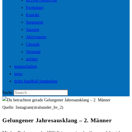
REHAFORM-Cup
Formulare
Kontakt
Sponsoren
Satzung
Aktivitaeten
Chronik
Vorstand
anfahrt
mannschaften
news
dritte handball bundesliga
Suche
Quelle: Instagram(stralsunder_hv_2)
Gelungener Jahresausklang – 2. Männer